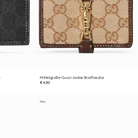
e
Mittelgroße Gucci Jackie Brieftasche
€ 630
Neu