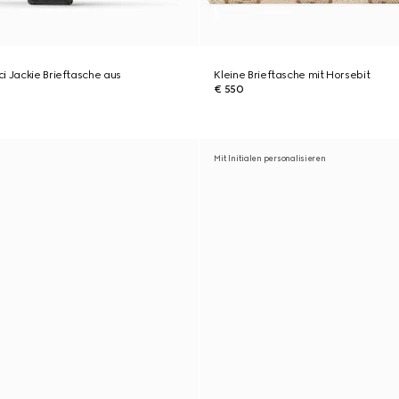
i Jackie Brieftasche aus
Kleine Brieftasche mit Horsebit
€ 550
Mit Initialen personalisieren