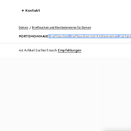
Kontakt
Damen
Brieftaschen und Kleinlederwaren für Damen
PORTEMONNAIE
Brieftaschen
Brieftaschen mit Kettenriemen
Kartene
46 Artikel
Sortiert nach
Empfehlungen