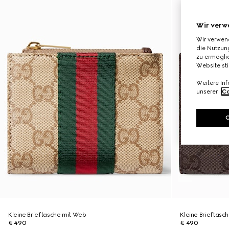
Wir verw
Wir verwen
die Nutzung
zu ermöglic
Website st
Weitere In
unserer
Co
Kleine Brieftasche mit Web
Kleine Brieftasch
€ 490
€ 490