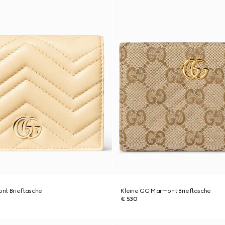
nt Brieftasche
Kleine GG Marmont Brieftasche
€ 530