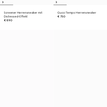
Screener Herrensneaker mit
Gucci Tempo Herrensneaker
Distressed-Effekt
€ 750
€ 890