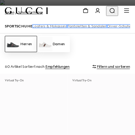
Herren
Schuhe für Herren
SPORTSCHUHE
Loafers & Mokassins
Pantoletten & Sandalen
Driver-Schuhe
Sc
Herren
Damen
60 Artikel
Sortiert nach
Empfehlungen
Filtern und sortieren
Virtual Try-On
Virtual Try-On