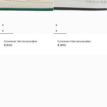
Screener Herrensneaker
Screener Herrensneaker
€ 850
€ 890