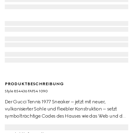
PRODUKTBESCHREIBUNG
Style ‎854436 FAFS4 1090
Der Gucci Tennis 1977 Sneaker – jetzt mit neuer,
vulkanisierter Sohle und flexibler Konstruktion – setzt
symbolträchtige Codes des Hauses wie das Web und das
GG Logo auf neue Art und Weise in Szene. Komplettiert
wird das Low-Top-Modell von einer mit Wildleder