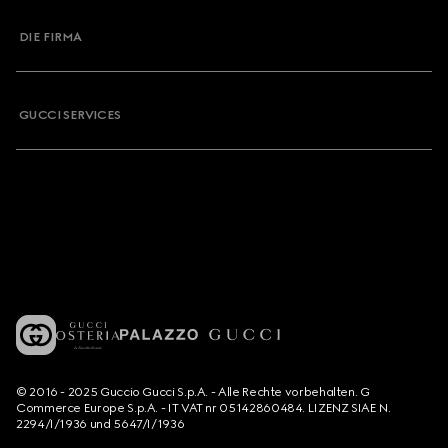
DIE FIRMA
GUCCI SERVICES
© 2016 - 2025 Guccio Gucci S.p.A. - Alle Rechte vorbehalten. G
Commerce Europe S.p.A. - IT VAT nr 05142860484. LIZENZ SIAE N.
2294/I/1936 und 5647/I/1936