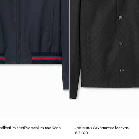
lltwill mit Reißverschluss und Web
Jacke aus GG Baumwollcanvas
€ 2.100