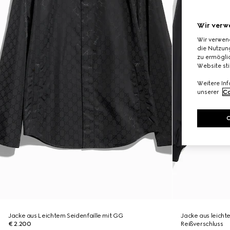
Wir verw
Wir verwen
die Nutzung
zu ermöglic
Website st
Weitere In
unserer
Co
Jacke aus Leichtem Seidenfaille mit GG
Jacke aus leicht
€ 2.200
Reißverschluss