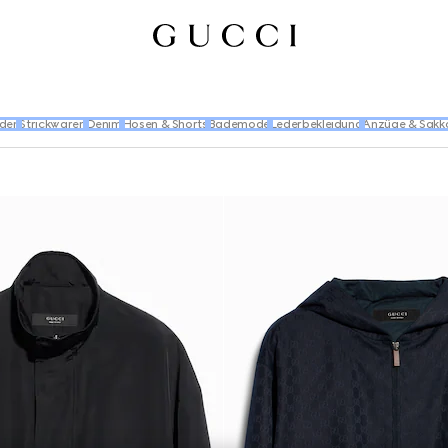
den
Strickwaren
Denim
Hosen & Shorts
Bademode
Lederbekleidung
Anzüge & Sakk