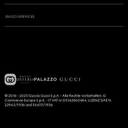
GUCCI SERVICES
© 2016 - 2025 Guccio Gucci S.p.A. - Alle Rechte vorbehalten. G
Commerce Europe S.p.A. - IT VAT nr 05142860484. LIZENZ SIAE N.
2294/I/1936 und 5647/I/1936