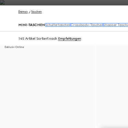
Kontakt
Damen
Taschen
MINI-TASCHEN
Schultertaschen
Crossbody-Taschen
Shopper Tasch
145 Artikel
Sortiert nach
Empfehlungen
Exklusiv Online