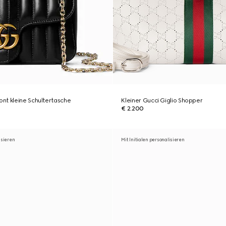
nt kleine Schultertasche
Kleiner Gucci Giglio Shopper
€ 2.200
isieren
Mit Initialen personalisieren