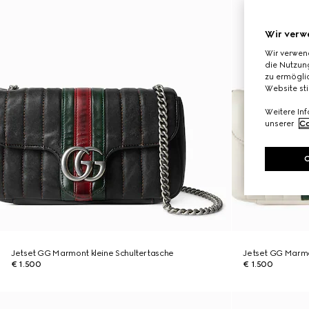
Wir verw
Wir verwen
die Nutzung
zu ermöglic
Website st
Weitere In
unserer
Co
Jetset GG Marmont kleine Schultertasche
Jetset GG Marmo
€ 1.500
€ 1.500