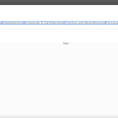
en
Henkeltaschen
Rucksäcke & Gürteltaschen
Clutches und Abendtaschen
Persona
Neu