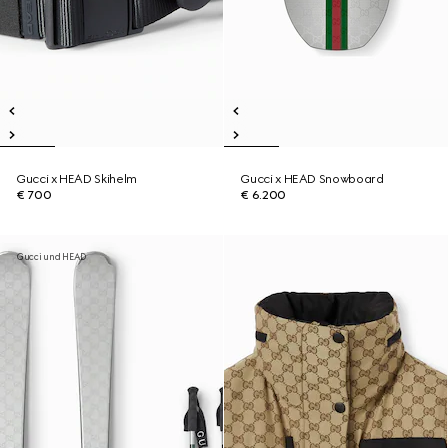
Gucci x HEAD Skihelm
Gucci x HEAD Snowboard
€ 700
€ 6.200
Gucci und HEAD