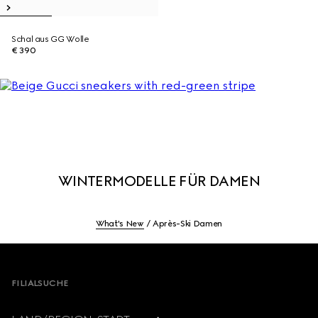
Schal aus GG Wolle
€ 390
WINTERMODELLE FÜR DAMEN
What's New
Après-Ski Damen
Footer
FILIALSUCHE