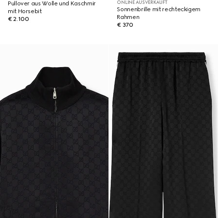
ONLINE AUSVERKAUFT
Pullover aus Wolle und Kaschmir
Sonnenbrille mit rechteckigem
mit Horsebit
Rahmen
€ 2.100
€ 370