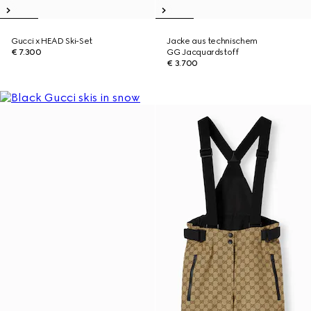
Gucci x HEAD Ski-Set
Jacke aus technischem
€ 7.300
GG Jacquardstoff
€ 3.700