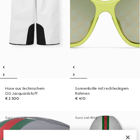
Hose aus technischem
Sonnenbrille mit rechteckigem
GG Jacquardstoff
Rahmen
€ 2.500
€ 410
Gucci und HEAD
Gucci und HEAD