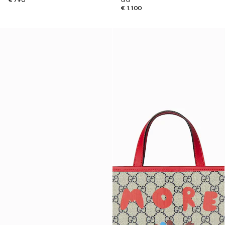
€ 790
GG
€ 1.100