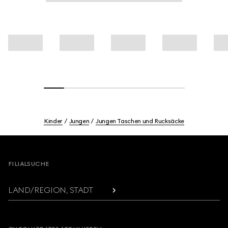
Kinder
Jungen
Jungen Taschen und Rucksäcke
Footer
FILIALSUCHE
LAND/REGION, STADT