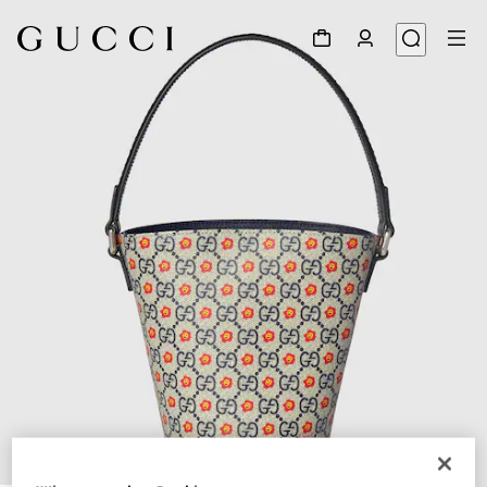
1
/
7