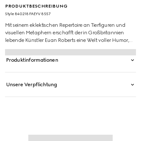
PRODUKTBESCHREIBUNG
Style ‎840218 FAEYV 8557
Mit seinem eklektischen Repertoire an Tierfiguren und
visuellen Metaphern erschafft der in Großbritannien
lebende Künstler Euan Roberts eine Welt voller Humor,
Hoffnung und Freude. Für die Pre-Fall 2025
Kinderkollektion erscheinen die einzigartigen Motive
Produktinformationen
zusammen mit dem Gucci Logo auf einer Reihe von
Ready-To-Wear-Looks, textilen Accessoires und
Lederwaren.
Unsere Verpflichtung