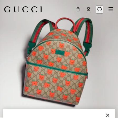
1
/
7