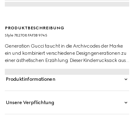
PRODUKTBESCHREIBUNG
Style ‎782708 FAF3B 9745
Generation Gucci taucht in die Archivcodes der Marke
ein und kombiniert verschiedene Designgenerationen zu
einer ästhetischen Erzählung. Dieser Kinderrucksack aus
GG Supreme zeichnet sich durch Artwork aus, das eine
Figur aus der Welt von MR. MEN™ LITTLE MISS™ zeigt. Ein
Produktinformationen
grünes und rotes Web-Detail vervollständigt die
Silhouette.
Unsere Verpflichtung