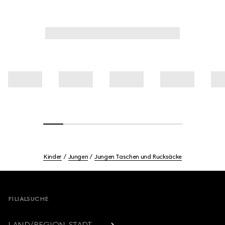
Kinder
Jungen
Jungen Taschen und Rucksäcke
Footer
FILIALSUCHE
LAND/REGION, STADT