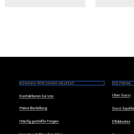
Footer
KÖNNEN WIR IHNEN HELFEN?
DIE FIRMA
Über Gucci
Kontaktieren Sie Uns
Meine Bestellung
Gucci Equili
Häufig gestellte Fragen
Ethikkodex