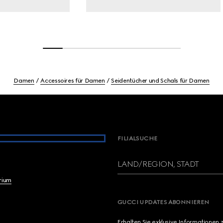
Damen
Accessoires für Damen
Seidentücher und Schals für Damen
FILIALSUCHE
LAND/REGION, STADT
brium
GUCCI UPDATES ABONNIEREN
Erhalten Sie exklusive Informationen 