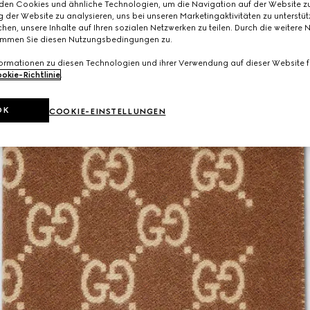
den Cookies und ähnliche Technologien, um die Navigation auf der Website zu
 der Website zu analysieren, uns bei unseren Marketingaktivitäten zu unterstü
hen, unsere Inhalte auf Ihren sozialen Netzwerken zu teilen. Durch die weitere 
immen Sie diesen Nutzungsbedingungen zu.
formationen zu diesen Technologien und ihrer Verwendung auf dieser Website fi
okie-Richtlinie
.
OK
COOKIE-EINSTELLUNGEN