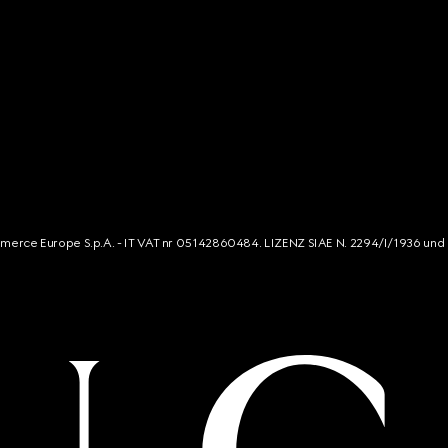
mmerce Europe S.p.A. - IT VAT nr 05142860484. LIZENZ SIAE N. 2294/I/1936 und