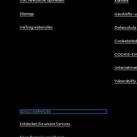
Von Newsletter abmelden
Karriere
Sitemap
Geschäfts- 
Vertrag widerrufen
Datenschutz
Cookiebeleid
COOKIE-EI
Unternehmen
Vulnerability
GUCCI SERVICES
Entdecken Sie unsere Services