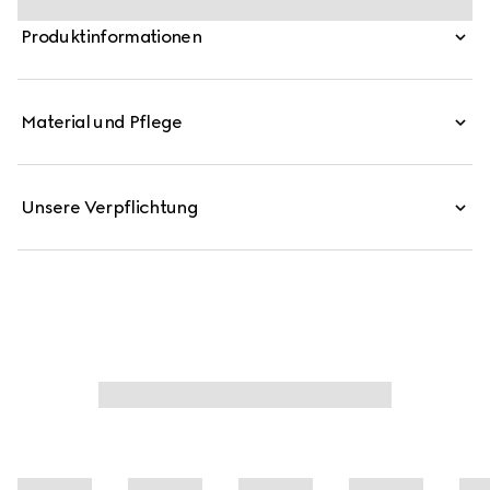
geräumige Tasche aus GG Canvas wird von einem
Produktinformationen
Besatz mit dem Gucci Web und einer herausnehmbaren
Pouch komplettiert.
Material und Pflege
Unsere Verpflichtung