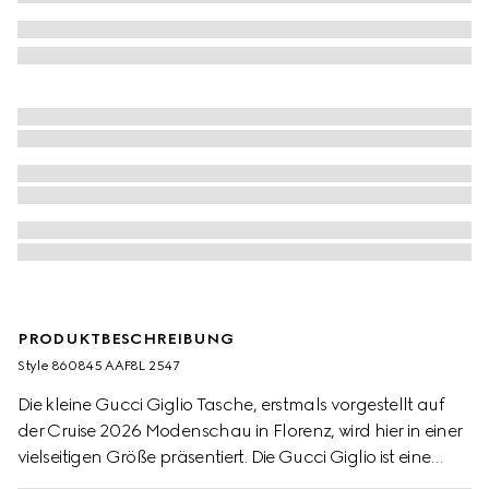
PRODUKTBESCHREIBUNG
Style ‎860845 AAF8L 2547
Die kleine Gucci Giglio Tasche, erstmals vorgestellt auf
der Cruise 2026 Modenschau in Florenz, wird hier in einer
vielseitigen Größe präsentiert. Die Gucci Giglio ist eine
Hommage an die italienischen Wurzeln des Hauses. Diese