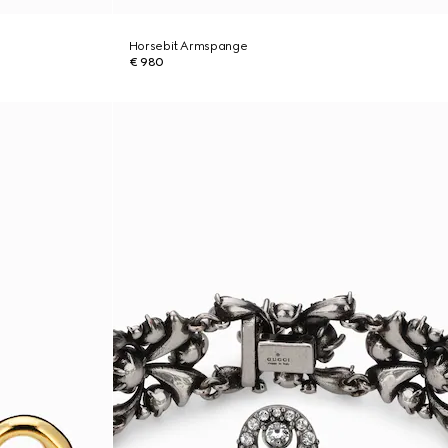
Horsebit Armspange
€ 980