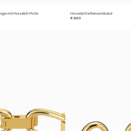
nge mit Horsebit-Motiv
Horsebit Kettenarmband
€ 800