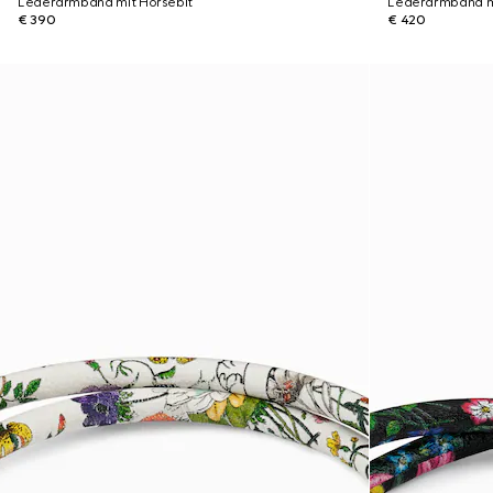
Lederarmband mit Horsebit
Lederarmband mi
€ 390
€ 420