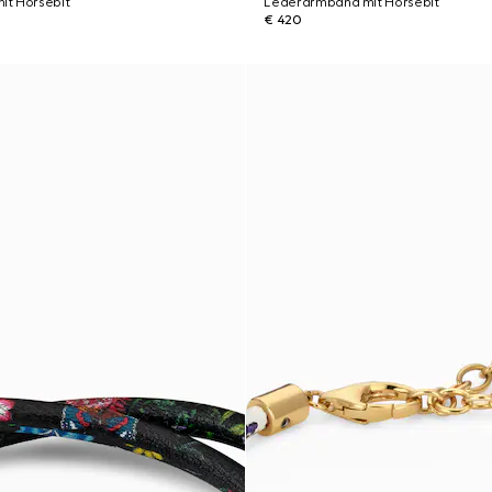
t Horsebit
Lederarmband mit Horsebit
€ 420