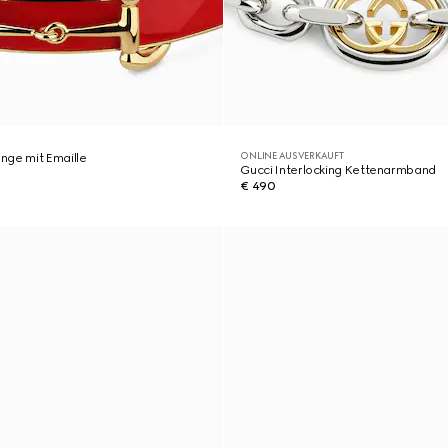
ONLINE AUSVERKAUFT
nge mit Emaille
Gucci Interlocking Kettenarmband
€ 490