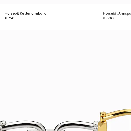
Horsebit Kettenarmband
Horsebit Armspa
€ 750
€ 800