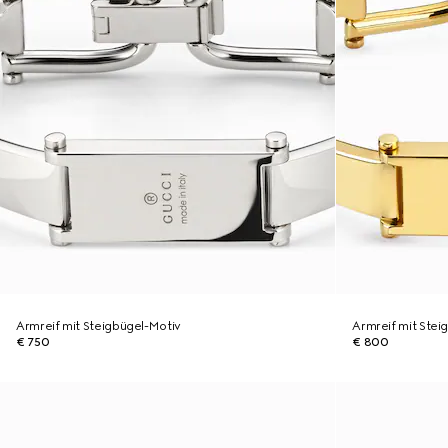
Armreif mit Steigbügel-Motiv
Armreif mit Stei
€ 750
€ 800