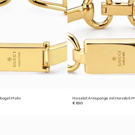
gbügel-Motiv
Horsebit Armspange mit Horsebit-M
€ 850