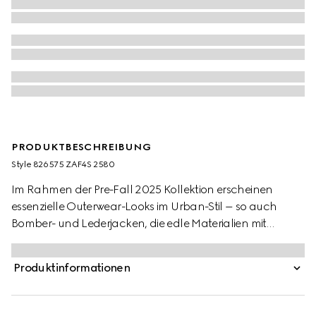
PRODUKTBESCHREIBUNG
Style ‎826575 ZAF4S 2580
Im Rahmen der Pre-Fall 2025 Kollektion erscheinen
essenzielle Outerwear-Looks im Urban-Stil – so auch
Bomber- und Lederjacken, die edle Materialien mit
eleganten Akzenten vereinen. Gestrickte Abschlüsse und
Gucci Metallknöpfe verleihen dieser Jacke aus
Produktinformationen
camelfarbenem und dunkelbraunem GG Canvas das
gewisse Etwas.