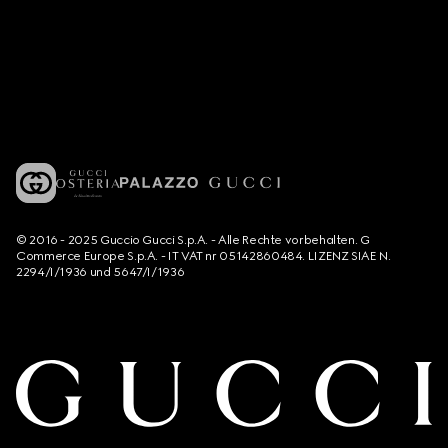
© 2016 - 2025 Guccio Gucci S.p.A. - Alle Rechte vorbehalten. G
Commerce Europe S.p.A. - IT VAT nr 05142860484. LIZENZ SIAE N.
2294/I/1936 und 5647/I/1936