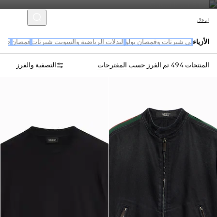
الرجال
الأزياء
تي شيرتات وقمصان بولو
البدلات الرياضية والسويت شيرتات
قمصان
جديد
المنتجات 494
تم الفرز حسب
المقترحات
التصفية والفرز