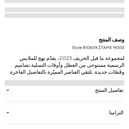
وصف المنتج
Style ‎810659 Z7AME 9000
لمجموعة ما قبل الخريف 2025، يقدّم نهج للملابس
الرسمية مستوحى من العطل وأوقات التسلية تصاميم
وقَصّات جديدة. تلتقي العناصر المميّزة بالتفاصيل الفاخرة.
يتميّز هذا القميص المصنوع من قطن بوبلين باللون الأبيض
بتطريز لشعار G المزدوج.
تفاصيل المنتج
التزامنا