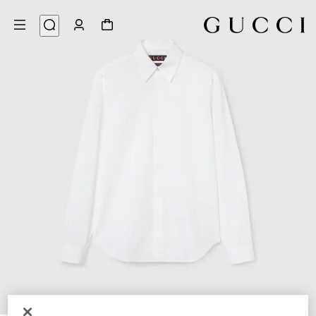
7
/
1