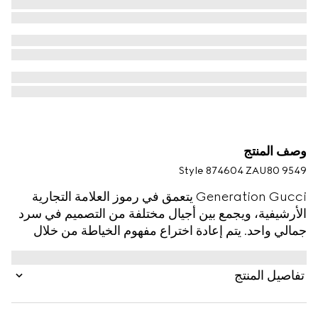
وصف المنتج
Style ‎874604 ZAU80 9549
Generation Gucci يتعمق في رموز العلامة التجارية
الأرشيفية، ويجمع بين أجيال مختلفة من التصميم في سرد
جمالي واحد. يتم إعادة اختراع مفهوم الخياطة من خلال
التبسيط والتنوع، حيث يركز على الخفة والراحة. هذا
الجاكيت بصف أزرار واحد وطيّة صدر مشقوقة مصنوع من
تفاصيل المنتج
صوف جينجام وينتهي بجيوب جانبية أنيقة.