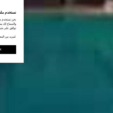
نستخدم ملف
نحن نستخدم ملف
والسماح لك بمش
توافق على شرو
.لمزيد من المع
K