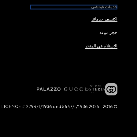
خدمات غوتشي
اكتشف خدماتنا
حجز موعد
الاستلام في المتجر
© 2016 - 2025 Guccio Gucci S.p.A. - All rights reserved. SIAE LICENCE # 2294/I/1936 and 5647/I/1936