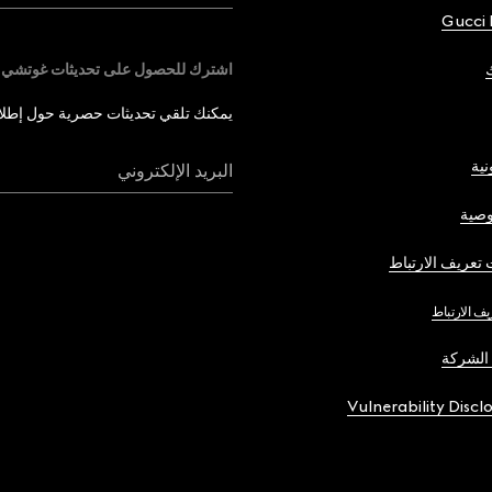
Gucci 
اشترك للحصول على تحديثات غوتشي
يمكنك تلقي تحديثات حصرية حول إطلاق 
نية
البريد الإلكتروني
صية
تعريف الارتباط
يف الارتباط
الشركة
Vulnerability Discl