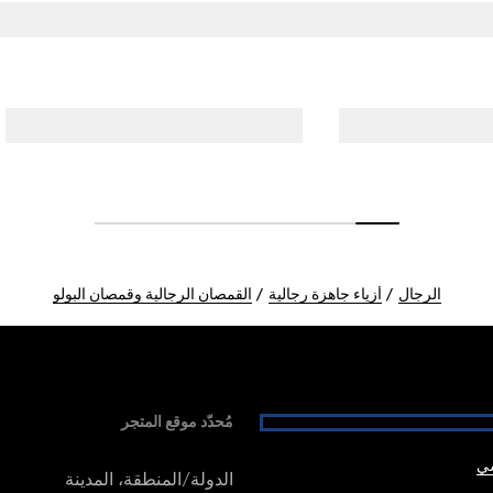
الرجال
أزياء جاهزة رجالية
القمصان الرجالية وقمصان البولو
مُحدّد موقع المتجر
شي
الدولة/المنطقة، المدينة