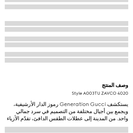
وصف المنتج
Style ‎A003TU ZAVCO 4020
يستكشف Generation Gucci رموز الدار الأرشيفية،
ويجمع بين أجيال مختلفة من التصميم في سرد جمالي
واحد. من المدينة إلى عطلات الطقس الدافئ، تقدّم الأزياء
الجاهزة الهروب الحضري من خلال عدسة راقية. صُنع هذا
الشورت من حرير التويل، ويتميّز بطبعة مُزهرة Gucci