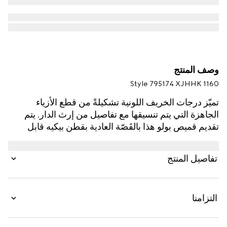
وصف المنتج
Style ‎795174 XJHHK 1160
تميّز درجات الخريف اللونية تشكيلةً من قطع الأزياء
الجاهزة التي يتم تنسيقها مع تفاصيل من إرث الدار. يتم
تقديم قميص بولو هذا بالقَصّة العادية بقطن بيكيه قابل
للتمدد بمزيج اللون الرمادي ويتميّز بتطريز شعار G مزدوج.
تفاصيل المنتج
التزامنا