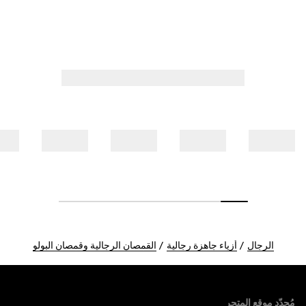
الرجال
أزياء جاهزة رجالية
القمصان الرجالية وقمصان البولو
Foote
مُحدّد موقع المتجر