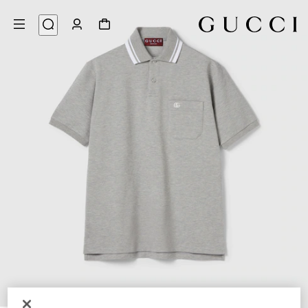
6
/
1