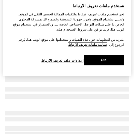
نستخدم ملفات تعريف الارتباط
قميص بولو من قطن بيكيه مع تطريز
نحن نستخدم ملفات تعريف الارتباط والتقنيات المماثلة لتحسين التنقل في الموقع،
SAR 2,800
وتحليل استخدام الموقع، وتعزيز جهودنا التسويقية والسماح لك بمشاركة المحتوى
تنويعات
خليط اللون الرمادي
الخاص بنا على شبكات التواصل الاجتماعي الخاصة بك. وبالاستمرار في استخدام موقع
الويب هذا، فإنك توافق على شروط الاستخدام هذه.
.لمزيد من المعلومات حول هذه التقنيات واستخدامها على موقع الويب هذا، يُرجى
الرجوع إلى
سياسة ملفات تعريف الارتباط
OK
إعدادات ملف تعريف الارتباط