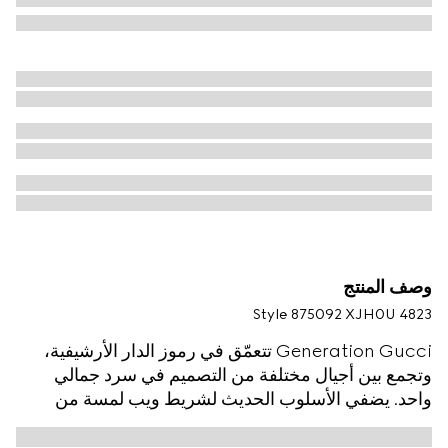
وصف المنتج
Style ‎875092 XJH0U 4823
Generation Gucci تتعمّق في رموز الدار الأرشيفية،
وتجمع بين أجيال مختلفة من التصميم في سرد جمالي
واحد. يضفي الأسلوب الحديث لشريط ويب لمسة من
الفخامة على الملابس الجاهزة الأساسية التي تبرز القوام
المرتفع والتفاصيل المعاصرة. صُنع قميص بولو هذا من