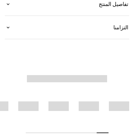
تفاصيل المنتج
قطن جيرسي، ويتميّز بطبعات شريط ويب مع شعار
Gucci.
التزامنا