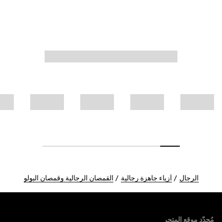
الرجال
أزياء جاهزة رجالية
القمصان الرجالية وقمصان البولو
Foote
مُحدّد موقع المتجر