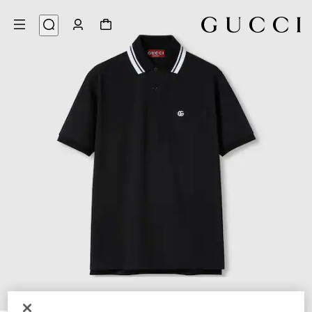
7
/
1