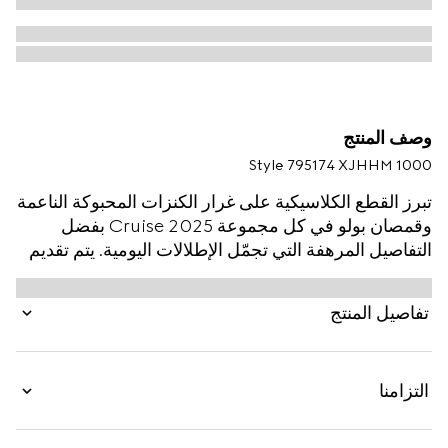
وصف المنتج
Style ‎795174 XJHHM 1000
تبرز القطع الكلاسيكية على غرار الكنزات المحبوكة الناعمة
وقمصان بولو في كل مجموعة Cruise 2025 بفضل
التفاصيل المرهفة التي تجمّل الإطلالات اليومية. يتم تقديم
قميص بولو هذا بالقَصّة العادية بقطن بيكيه قابل للتمدد
ويزدان بتطريز متباين لشعار G المزدوج.
تفاصيل المنتج
التزامنا