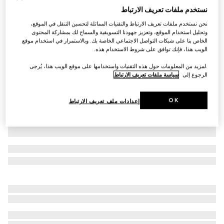
نستخدم ملفات تعريف الارتباط
جاكيت بوجهَين من النايلون المقاوم للتمزّق بنقش GG
نحن نستخدم ملفات تعريف الارتباط والتقنيات المماثلة لتحسين التنقل في الموقع،
SAR 8,350
وتحليل استخدام الموقع، وتعزيز جهودنا التسويقية والسماح لك بمشاركة المحتوى
تنويعات
أسود ورمادي
الخاص بنا على شبكات التواصل الاجتماعي الخاصة بك. وبالاستمرار في استخدام موقع
الويب هذا، فإنك توافق على شروط الاستخدام هذه.
.لمزيد من المعلومات حول هذه التقنيات واستخدامها على موقع الويب هذا، يُرجى
الرجوع إلى
سياسة ملفات تعريف الارتباط
OK
إعدادات ملف تعريف الارتباط