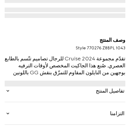
وصف المنتج
Style ‎770276 Z8BPL 1043
تقدّم مجموعة Cruise 2024 للرجال تصاميم تتّسم بالطابع
العصري. صُنع هذا الجاكيت المخصص لأوقات الترفيه
بوجهين من النايلون المقاوم للتمزّق بنقش GG باللونين
الأسود والرمادي، وهو يكشف عن قلنسوة مخفية وعن
رقعة من الجلد.
تفاصيل المنتج
التزامنا