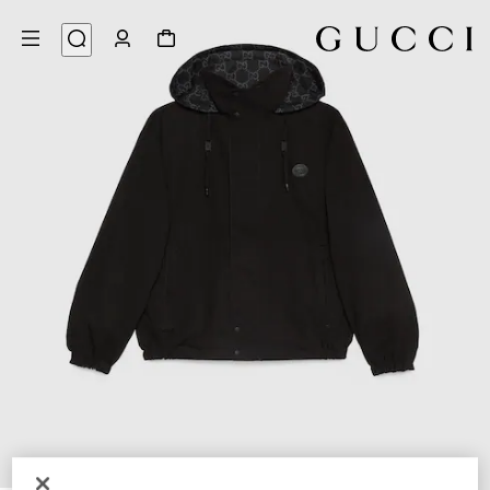
9
/
1