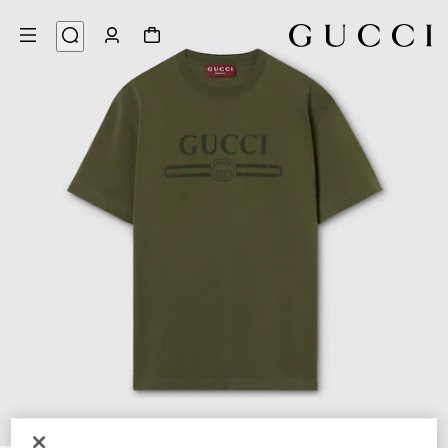
6
/
1