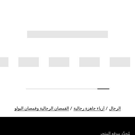
الرجال
أزياء جاهزة رجالية
القمصان الرجالية وقمصان البولو
Foote
مُحدّد موقع المتجر