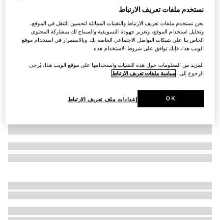
نستخدم ملفات تعريف الارتباط
شورت من مزيج الكتّان بنقش GG
نحن نستخدم ملفات تعريف الارتباط والتقنيات المماثلة لتحسين التنقل في الموقع،
SAR 4,700
وتحليل استخدام الموقع، وتعزيز جهودنا التسويقية والسماح لك بمشاركة المحتوى
تنويعات
بيج وأزرق
الخاص بنا على شبكات التواصل الاجتماعي الخاصة بك. وبالاستمرار في استخدام موقع
الويب هذا، فإنك توافق على شروط الاستخدام هذه.
.لمزيد من المعلومات حول هذه التقنيات واستخدامها على موقع الويب هذا، يُرجى
الرجوع إلى
سياسة ملفات تعريف الارتباط
OK
إعدادات ملف تعريف الارتباط