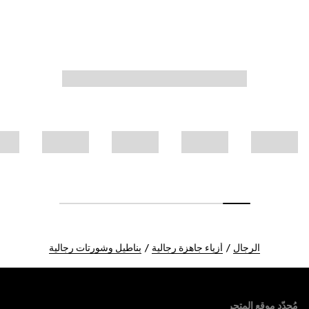
الرجال
أزياء جاهزة رجالية
بناطيل وشورتات رجالية
Foote
مُحدّد موقع المتجر