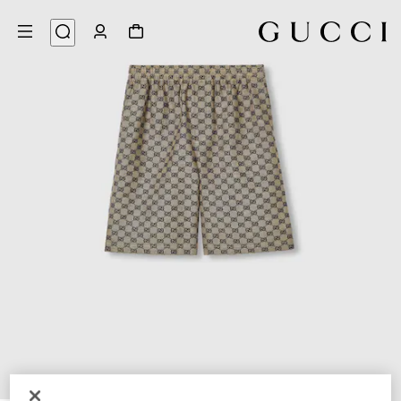
7
/
1