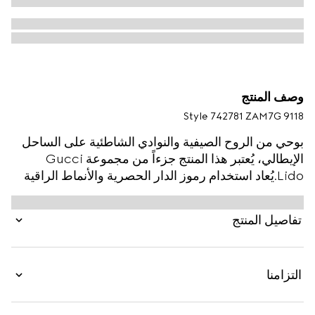
وصف المنتج
Style ‎742781 ZAM7G 9118
بوحي من الروح الصيفية والنوادي الشاطئية على الساحل
الإيطالي، يُعتبر هذا المنتج جزءاً من مجموعة Gucci
Lido.يُعاد استخدام رموز الدار الحصرية والأنماط الراقية
وتفسيرها بمنظور جديد بطرق عصرية لمجموعة ما قبل
الخريف. يتميّز هذا الشورت المصنوع من مزيج الكتّان
تفاصيل المنتج
بشعار GG المتميّز، تكريماً لمؤسس الدار غوتشيو غوتشي
Guccio Gucci.
التزامنا