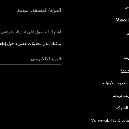
شي
الدولة/المنطقة، المدينة
Gucci 
اشترك للحصول على تحديثات غوتشي
يمكنك تلقي تحديثات حصرية حول إطلاق 
نية
البريد الإلكتروني
صية
تعريف الارتباط
يف الارتباط
الشركة
Vulnerability Discl