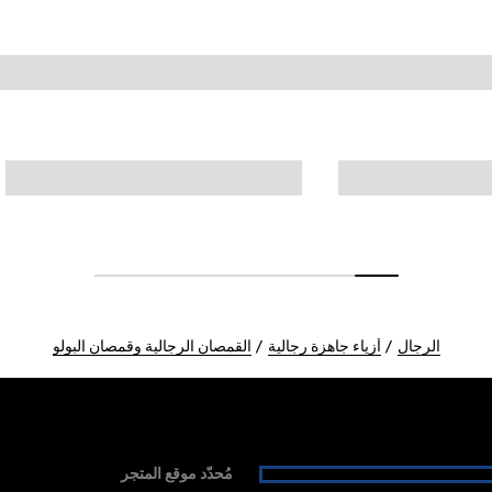
الرجال
أزياء جاهزة رجالية
القمصان الرجالية وقمصان البولو
مُحدّد موقع المتجر