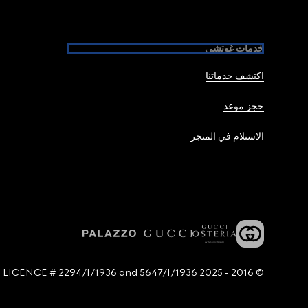
خدمات غوتشي
اكتشف خدماتنا
حجز موعد
الاستلام في المتجر
© 2016 - 2025 Guccio Gucci S.p.A. - All rights reserved. SIAE LICENCE # 2294/I/1936 and 5647/I/1936