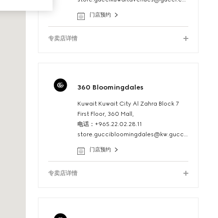
门店预约
专卖店详情
360 Bloomingdales
Kuwait Kuwait City Al Zahra Block 7
First Floor, 360 Mall,
电话：+965.22.02.28.11
store.guccibloomingdales@kw.gucci.com
门店预约
专卖店详情