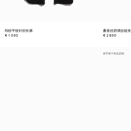
绉纱平纹针织长裤
桑蚕丝府绸拉链
€ 1.030
€ 2.850
首字母个性化定制