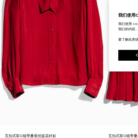
我们使用Co
我们使用 c
我们的内容
要了解此类
互扣式双G链带桑蚕丝提花衬衫
互扣式双G链带桑