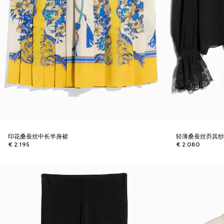
印花桑蚕丝中长半身裙
轻薄桑蚕丝乔其
€ 2.195
€ 2.080