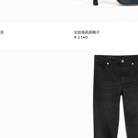
夹克
女款细高跟靴子
€ 2.140