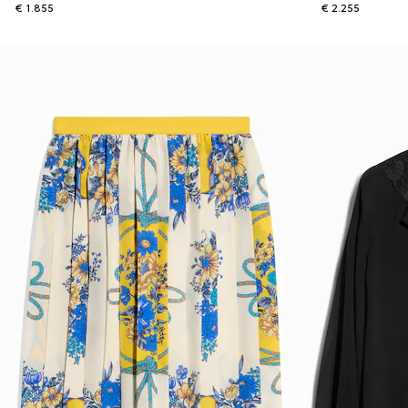
€ 1.855
€ 2.255