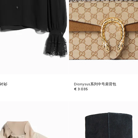
纱衬衫
Dionysus系列中号肩背包
€ 3.035