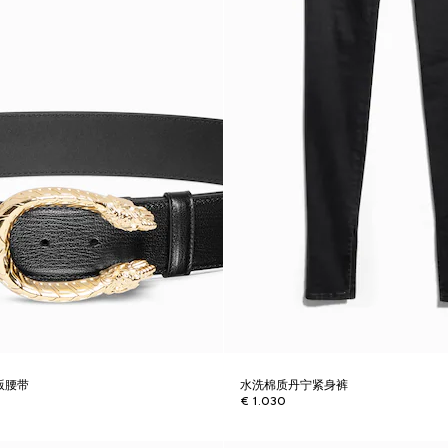
宽版腰带
水洗棉质丹宁紧身裤
€ 1.030