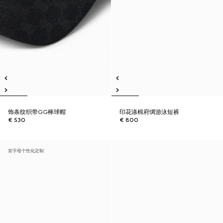
饰条纹织带GG棒球帽
印花涤棉府绸游泳短裤
€ 530
€ 800
首字母个性化定制