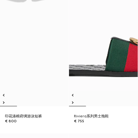
印花涤棉府绸游泳短裤
Riviera系列男士拖鞋
€ 800
€ 755