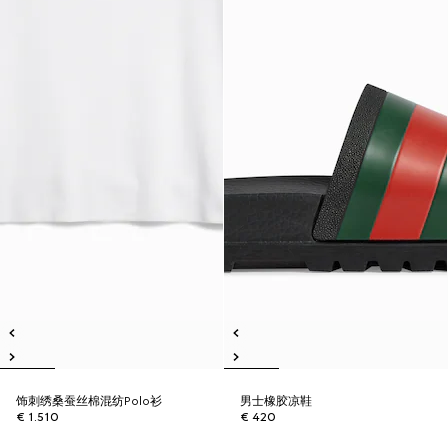
饰刺绣桑蚕丝棉混纺Polo衫
男士橡胶凉鞋
€ 1.510
€ 420