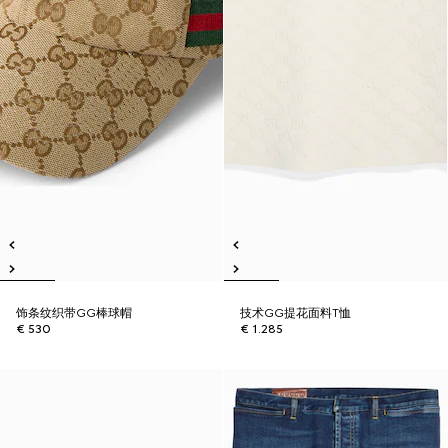
饰条纹织带GG棒球帽
技术GG提花面料T恤
€ 530
€ 1.285