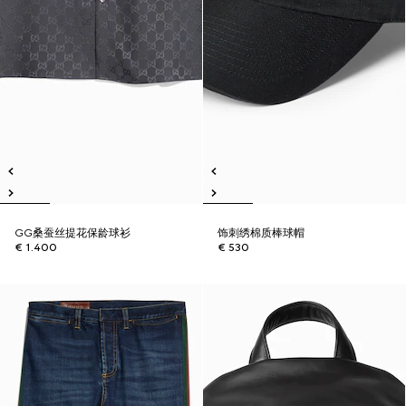
GG桑蚕丝提花保龄球衫
饰刺绣棉质棒球帽
€ 1.400
€ 530