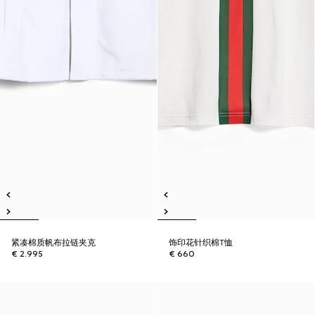
紧凑棉质帆布拉链夹克
饰印花针织棉T恤
€ 2.995
€ 660