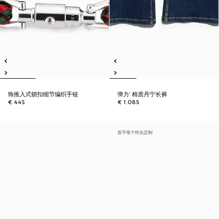
饰推入式锁扣细节编织手链
弹力' 棉质丹宁长裤
€ 445
€ 1.085
首字母个性化定制