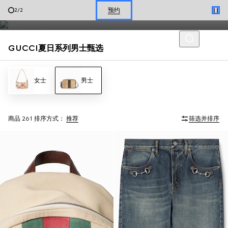
饰以品牌经典元素的男士乐福鞋与夏日箱包，呈现轻松随性的当季风
选购夏季鞋履
1
/
2
格。
GUCCI夏日系列男士甄选
女士
男士
商品 261
排序方式：
推荐
筛选并排序