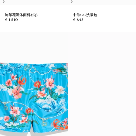
饰印花流体面料衬衫
中号GG洗漱包
€ 1.510
€ 645