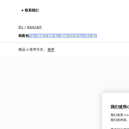
联系我们
男士
钱包&小皮件
钥匙包
钱包
小手袋&手拿包
卡片袋和零钱包
技术配件
商品 6
排序方式：
推荐
我们使用Co
我们使用 c
我们的内容