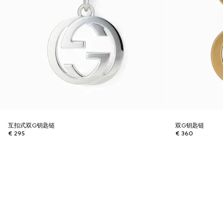
互扣式双G钥匙链
双G钥匙链
€ 295
€ 360