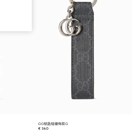
GG钥匙链缀饰双G
€ 360