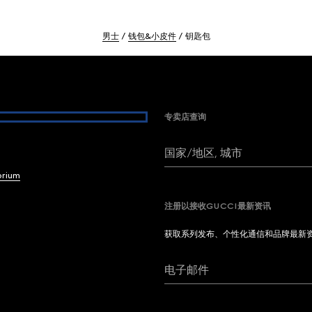
男士
钱包&小皮件
钥匙包
专卖店查询
国家/地区, 城市
brium
注册以接收GUCCI最新资讯
获取系列发布、个性化通信和品牌最新
电子邮件