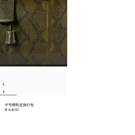
中号蟒蛇皮旅行包
€ 6.810