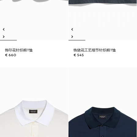
饰印花针织棉T恤
饰烧花工艺细节针织棉T恤
€ 660
€ 545