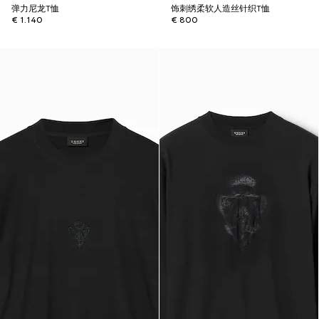
弹力尼龙T恤
饰刺绣柔软人造丝针织T恤
€ 1.140
€ 800