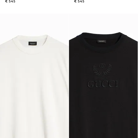
€ 545
€ 545