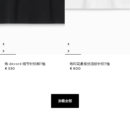
饰 devoré 细节针织棉T恤
饰印花桑蚕丝混纺针织T恤
€ 530
€ 800
加载全部