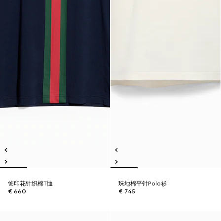
饰印花针织棉T恤
珠地棉平针Polo衫
€ 660
€ 745