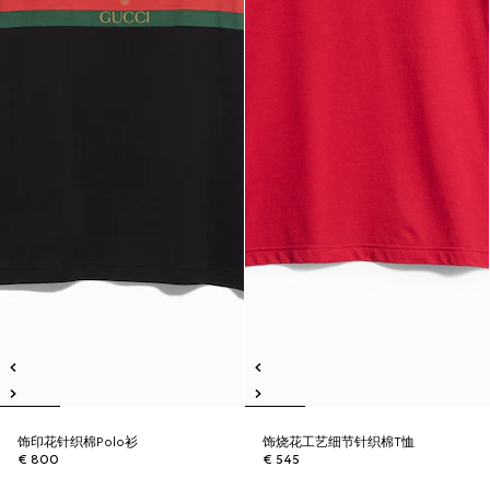
饰印花针织棉Polo衫
饰烧花工艺细节针织棉T恤
€ 800
€ 545