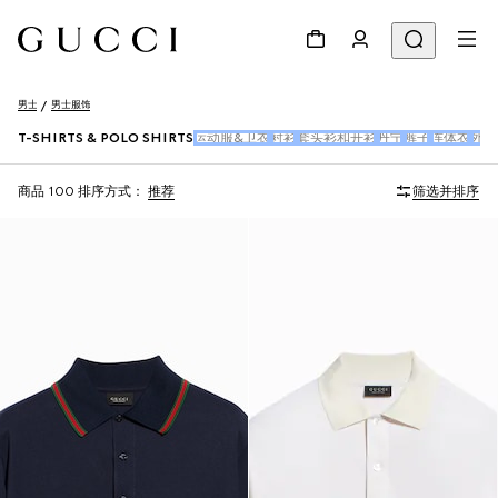
男士
男士服饰
T-SHIRTS & POLO SHIRTS
运动服&卫衣
衬衫
套头衫和开衫
丹宁
裤子
连体衣
外衣
商品 100
排序方式：
推荐
筛选并排序