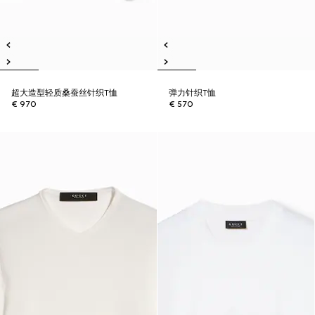
超大造型轻质桑蚕丝针织T恤
弹力针织T恤
€ 970
€ 570