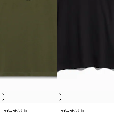
饰印花针织棉T恤
饰印花针织棉T恤