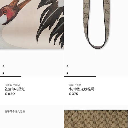
仅限客户顾问
官网已售罄
苍鹭印花壁纸
小/中型宠物拴绳
€ 620
€ 375
首字母个性化定制