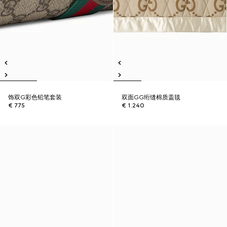
饰双G彩色铅笔套装
双面GG绗缝棉质盖毯
€ 775
€ 1.240