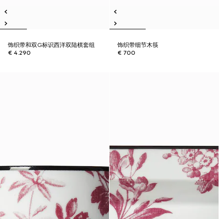
饰织带和双G标识西洋双陆棋套组
饰织带细节木筷
€ 4.290
€ 700