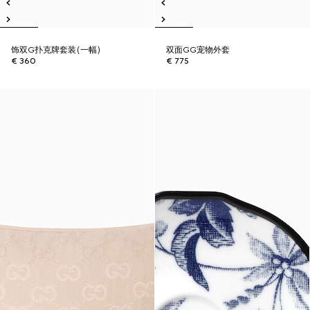
饰双G扑克牌套装(一幅)
双面GG宠物外套
€ 360
€ 775