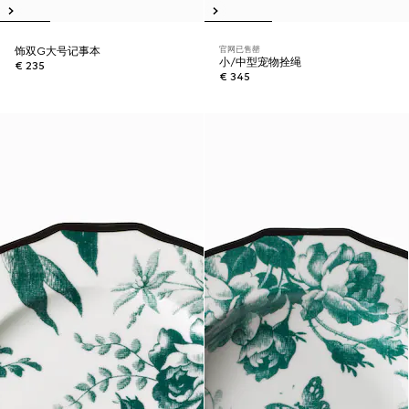
官网已售罄
饰双G大号记事本
小/中型宠物拴绳
€ 235
€ 345