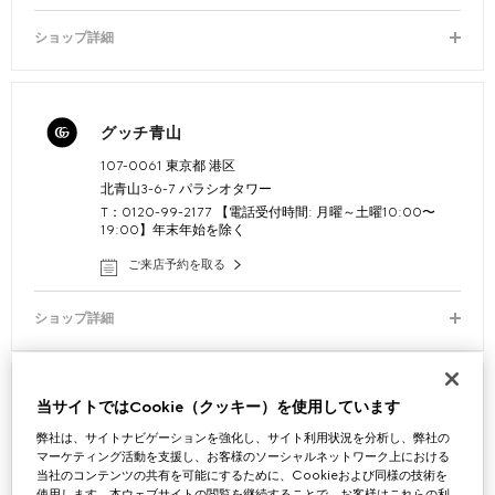
ショップ詳細
グッチ青山
107-0061 東京都 港区
北青山3-6-7 パラシオタワー
T：0120-99-2177 【電話受付時間: 月曜～土曜10:00〜
19:00】年末年始を除く
ご来店予約を取る
ショップ詳細
当サイトではCookie（クッキー）を使用しています
グッチ六本木
弊社は、サイトナビゲーションを強化し、サイト利用状況を分析し、弊社の
106-6108 東京都 港区六本木
マーケティング活動を支援し、お客様のソーシャルネットワーク上における
東京都港区六本木6-12-4 六本木けやき坂通り1F
当社のコンテンツの共有を可能にするために、Cookieおよび同様の技術を
T：0120-99-2177 【電話受付時間: 月曜～土曜10:00〜
使用します。本ウェブサイトの閲覧を継続することで、お客様はこれらの利