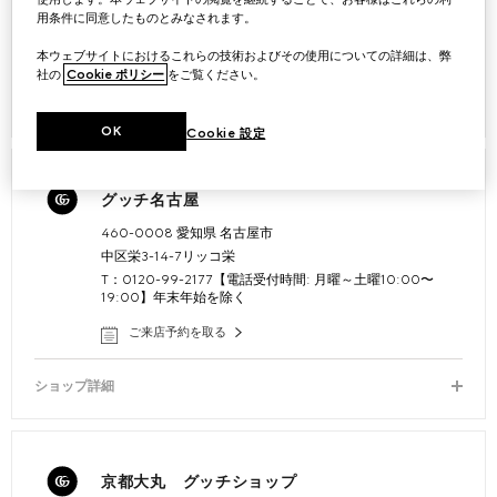
19:00】年末年始を除く
用条件に同意したものとみなされます。
ご来店予約を取る
本ウェブサイトにおけるこれらの技術およびその使用についての詳細は、弊
社の
Cookie ポリシー
をご覧ください。
ショップ詳細
OK
Cookie 設定
グッチ名古屋
460-0008 愛知県 名古屋市
中区栄3-14-7リッコ栄
T：0120-99-2177【電話受付時間: 月曜～土曜10:00〜
19:00】年末年始を除く
ご来店予約を取る
ショップ詳細
京都大丸 グッチショップ