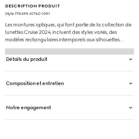
DESCRIPTION PRODUIT
Style ‎778499 J0740 1091
Les montures optiques, qui font partie de la collection de
lunettes Cruise 2024, incluent des styles variés, des
modèles rectangulaires intemporels aux silhouettes
ovales. Des variantes du motif de la Maison ornent les
branches pour afficher le logo de manière élégante.
Détails du produit
Cette monture audacieuse en acétate noir est ornée
d’une gravure en métal le long des branches et d’une
inscription Gucci.
Composition et entretien
Notre engagement