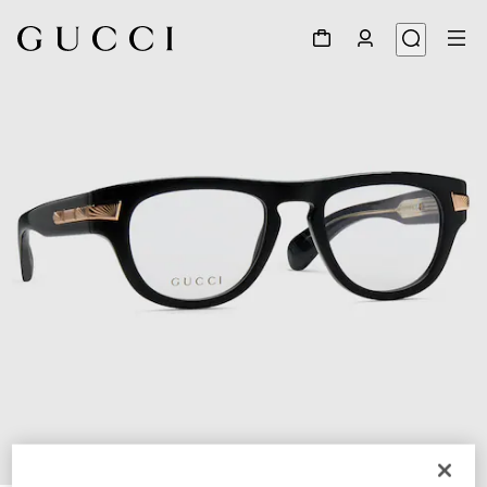
1
/
4