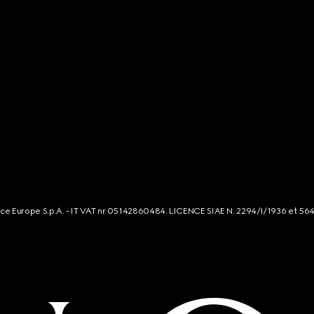
rce Europe S.p.A. - IT VAT nr 05142860484. LICENCE SIAE N. 2294/I/1936 et 56