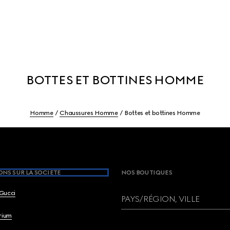
BOTTES ET BOTTINES HOMME
Homme
Chaussures Homme
Bottes et bottines Homme
NS SUR LA SOCIETE
NOS BOUTIQUES
Gucci
PAYS/RÉGION, VILLE
brium