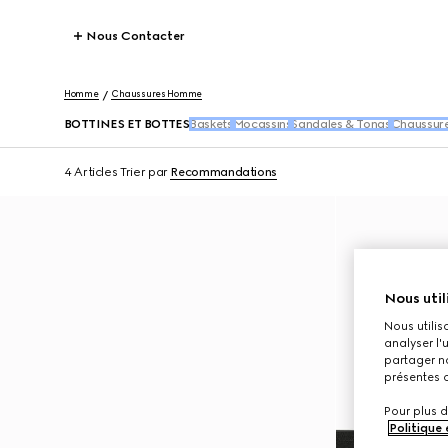
Nous Contacter
Homme
Chaussures Homme
BOTTINES ET BOTTES
Baskets
Mocassins
Sandales & Tongs
Chaussure
4 Articles
Trier par
Recommandations
Nous util
Nous utilis
analyser l'
partager no
présentes c
Pour plus d
Politique