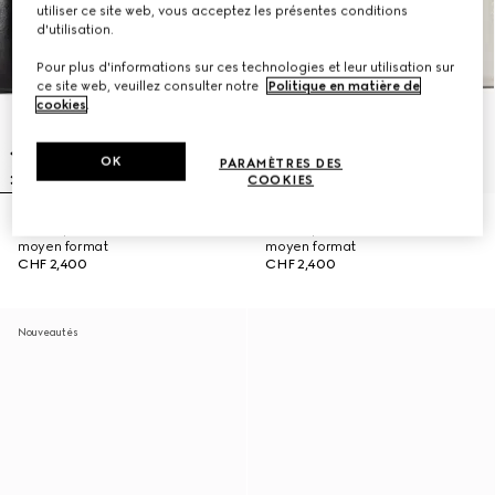
utiliser ce site web, vous acceptez les présentes conditions
d'utilisation.
Pour plus d'informations sur ces technologies et leur utilisation sur
ce site web, veuillez consulter notre
Politique en matière de
cookies
.
OK
PARAMÈTRES DES
COOKIES
Sac à épaule Jetset GG Marmont
Sac à épaule Jetset GG Marmont
moyen format
moyen format
CHF 2,400
CHF 2,400
Nouveautés