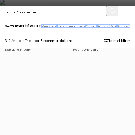
Femme
Sacs Femme
SACS PORTÉ ÉPAULE
Mini Sacs
Sacs Bandoulière
Cabas
Sacs à Main
Sacs à Dos
312 Articles
Trier par
Recommandations
Trier et filtrer
Exclusivité En Ligne
Exclusivité En Ligne