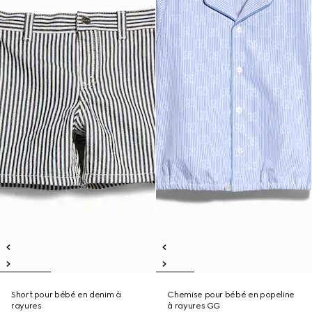
Short pour bébé en denim à
Chemise pour bébé en popeline
rayures
à rayures GG