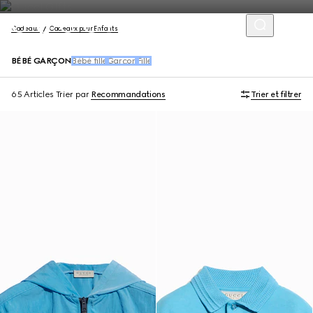
Cadeaux
Cadeaux pour Enfants
BÉBÉ GARÇON
Bébé fille
Garçon
Fille
65 Articles
Trier par
Recommandations
Trier et filtrer