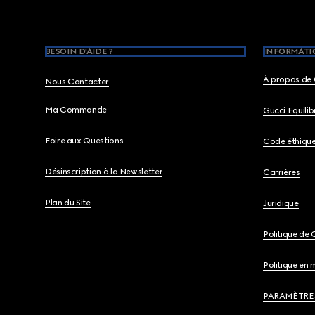
BESOIN D'AIDE ?
INFORMATIO
À propos de 
Nous Contacter
Ma Commande
Gucci Equili
Foire aux Questions
Code éthiqu
Désinscription à la Newsletter
Carrières
Plan du Site
Juridique
Politique de 
Politique en 
PARAMÈTRE