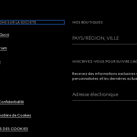
NS SUR LA SOCIETE
NOS BOUTIQUES
Gucci
PAYS/RÉGION, VILLE
brium
e
INSCRIVEZ-VOUS POUR SUIVRE L’A
Recevez des informations exclusives 
personnalisées et les dernières actua
Adresse électronique
Confidentialité
matière de Cookies
S DES COOKIES