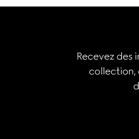
Recevez des i
collection,
d
Footer