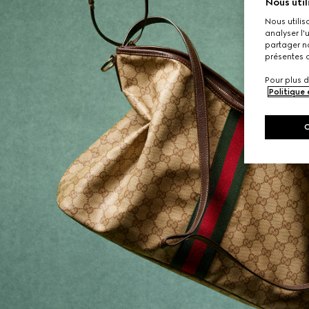
Nous util
Nous utilis
analyser l'
partager no
présentes c
Pour plus d
Politique