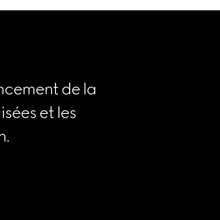
ncement de la 
sées et les 
n.