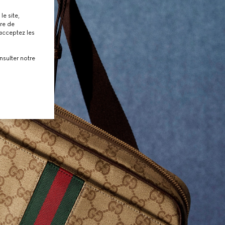
le site,
tre de
 acceptez les
nsulter notre