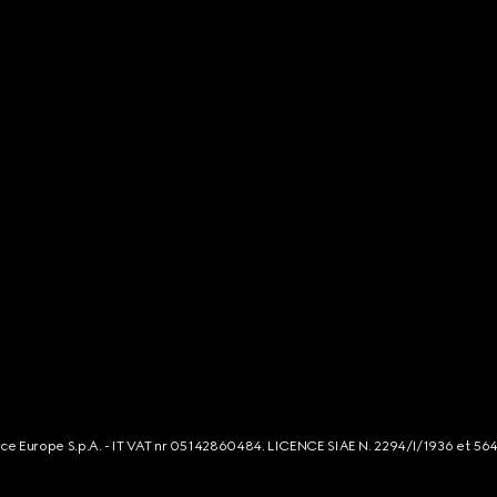
rce Europe S.p.A. - IT VAT nr 05142860484. LICENCE SIAE N. 2294/I/1936 et 56