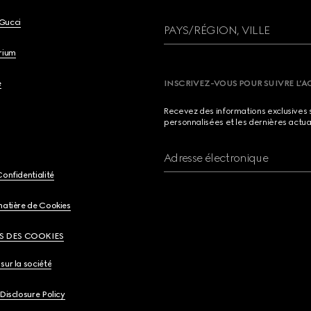
Gucci
PAYS/RÉGION, VILLE
brium
e
INSCRIVEZ-VOUS POUR SUIVRE L’A
Recevez des informations exclusives 
personnalisées et les dernières actua
Adresse électronique
Confidentialité
matière de Cookies
S DES COOKIES
sur la société
 Disclosure Policy