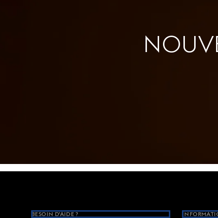
NOUVE
Footer
BESOIN D'AIDE ?
INFORMATIO