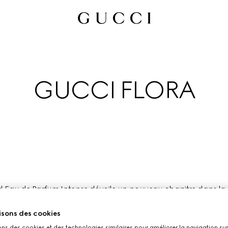
GUCCI FLORA
 Eau de Parfum Intense dévoile un nouveau chapitre dans la co
faitement incarnée par la nature libre et la polyvalence créati
artistes et icônes culturelles les plus intrépides de notre époque
isons des cookies
ons des cookies et des technologies similaires pour améliorer la navigation sur 