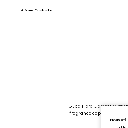
Nous Contacter
Gucci Flora Gorgeous Orchid
fragrance captivante est par
Nous util
Nous utilis