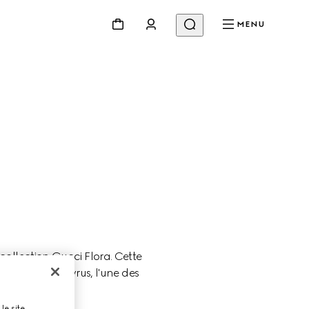
MENU
llection Gucci Flora. Cette 
ve de Miley Cyrus, l'une des 
.
le site,