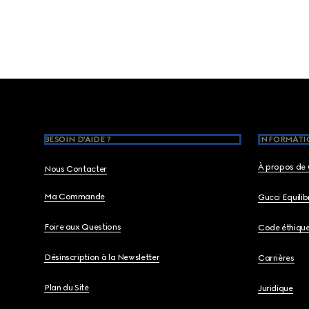
Footer
BESOIN D'AIDE ?
INFORMATIO
À propos de 
Nous Contacter
Ma Commande
Gucci Equili
Foire aux Questions
Code éthiqu
Désinscription à la Newsletter
Carrières
Plan du Site
Juridique