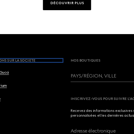
DÉCOUVRIR PLUS
NS SUR LA SOCIETE
NOS BOUTIQUES
Gucci
PAYS/RÉGION, VILLE
brium
e
INSCRIVEZ-VOUS POUR SUIVRE L’A
Recevez des informations exclusives 
personnalisées et les dernières actua
Adresse électronique