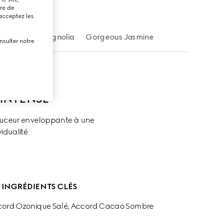
tre de
 acceptez les
Gorgeous Magnolia
Gorgeous Jasmine
nsulter notre
INTENSE
ouceur enveloppante à une 
idualité.
INGRÉDIENTS CLÉS
ccord Ozonique Salé, Accord Cacao Sombre