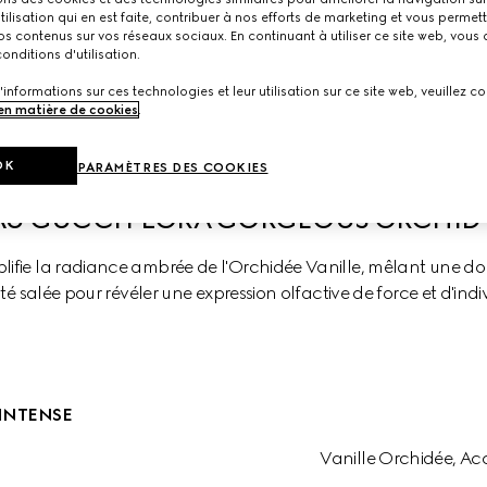
utilisation qui en est faite, contribuer à nos efforts de marketing et vous permet
s contenus sur vos réseaux sociaux. En continuant à utiliser ce site web, vous
onditions d'utilisation.
chid
Gorgeus Gardenia Intense
Gorgeous Gardenia
'informations sur ces technologies et leur utilisation sur ce site web, veuillez co
 en matière de cookies
.
OK
PARAMÈTRES DES COOKIES
U GUCCI FLORA GORGEOUS ORCHID 
lifie la radiance ambrée de l'Orchidée Vanille, mêlant une d
té salée pour révéler une expression olfactive de force et d'indiv
INTENSE
Vanille Orchidée, A