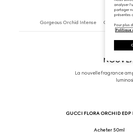
analyser l'
partager no
présentes c
Gorgeous Orchid Intense
Gorgeous Or
Pour plus d
Politique
NOUVEA
La nouvelle fragrance amp
luminosi
GUCCI FLORA ORCHID EDP 
Acheter 50ml