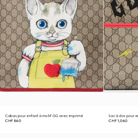
Cabas pour enfant à motif GG avec imprimé
Sac à dos pour 
CHF 860
CHF 1,060