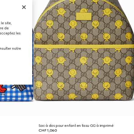
le site,
tre de
 acceptez les
nsulter notre
Sac à dos pour enfant en tissu GG à imprimé
CHF 1,060