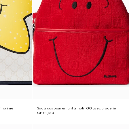
 imprimé
Sac à dos pour enfant à motif GG avec broderie
CHF 1,160