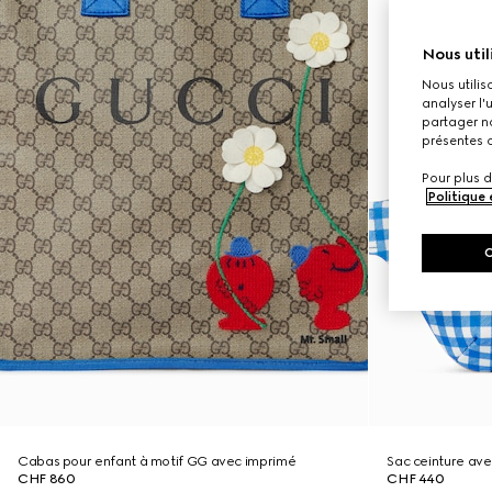
Nous util
Nous utilis
analyser l'
partager no
présentes c
Pour plus d
Politique
Cabas pour enfant à motif GG avec imprimé
Sac ceinture ave
CHF 860
CHF 440