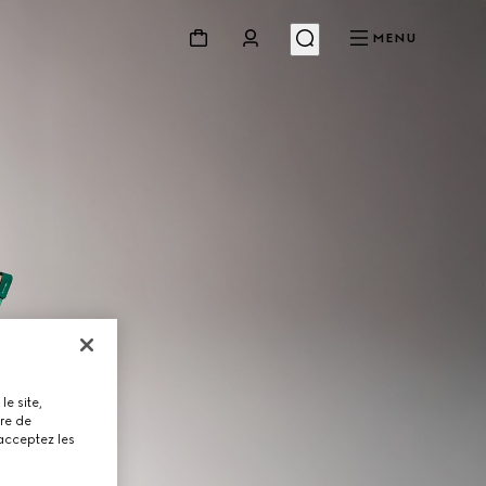
MENU
le site,
tre de
 acceptez les