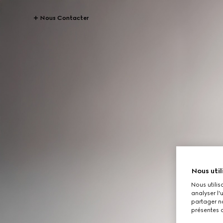
Nous Contacter
Nous util
Nous utilis
analyser l'
partager no
présentes c