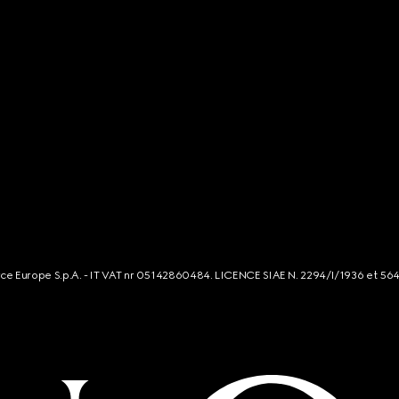
rce Europe S.p.A. - IT VAT nr 05142860484. LICENCE SIAE N. 2294/I/1936 et 56