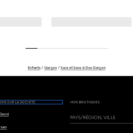
Enfants
Garçon
Sacs et Sacs à Dos Garçon
NS SUR LA SOCIETE
NOS BOUTIQUES
Gucci
PAYS/RÉGION, VILLE
brium