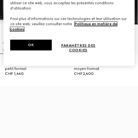
utiliser ce site web, vous acceptez les présentes conditions
d'utilisation.
Pour plus d'informations sur ces technologies et leur utilisation sur
ce site web, veuillez consulter notre
Politique en matière de
cookies
.
OK
PARAMÈTRES DES
COOKIES
Sac à épaule Jetset GG Marmont
Sac à épaule Jetset GG Marmont
petit format
moyen format
CHF 1,440
CHF 2,400