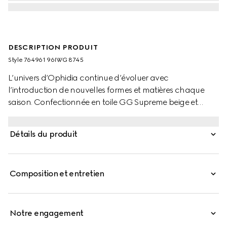
DESCRIPTION PRODUIT
Style ‎764961 96IWG 8745
L’univers d’Ophidia continue d’évoluer avec
l’introduction de nouvelles formes et matières chaque
saison. Confectionnée en toile GG Supreme beige et
ébène, cette pochette est agrémentée d’un détail
Double G en métal et d’une bandoulière à bande Web.
Détails du produit
Composition et entretien
Notre engagement