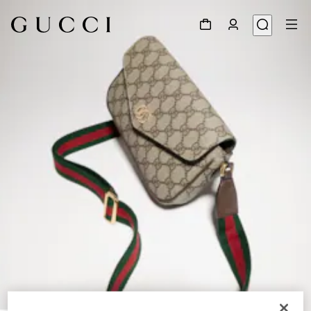
1
/
9