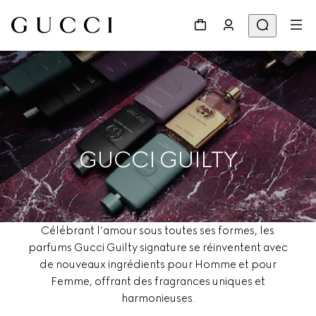
GUCCI GUILTY
Célébrant l’amour sous toutes ses formes, les
parfums Gucci Guilty signature se réinventent avec
de nouveaux ingrédients pour Homme et pour
Femme, offrant des fragrances uniques et
harmonieuses.