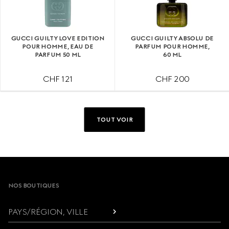
GUCCI GUILTY LOVE EDITION
GUCCI GUILTY ABSOLU DE
POUR HOMME, EAU DE
PARFUM POUR HOMME,
PARFUM 50 ML
60 ML
CHF 121
CHF 200
TOUT VOIR
Footer
NOS BOUTIQUES
PAYS/RÉGION, VILLE