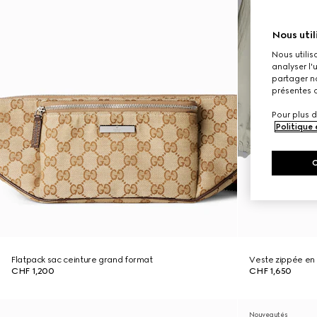
Nous util
Nous utilis
analyser l'
partager no
présentes c
Pour plus d
Politique
Flatpack sac ceinture grand format
Veste zippée en f
CHF 1,200
CHF 1,650
Nouveautés