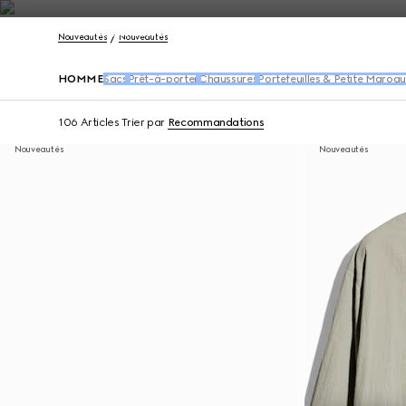
Nous Contacter
Nouveautés
Nouveautés
HOMME
Sacs
Prêt-à-porter
Chaussures
Portefeuilles & Petite Maroqu
106 Articles
Trier par
Recommandations
Nouveautés
Nouveautés