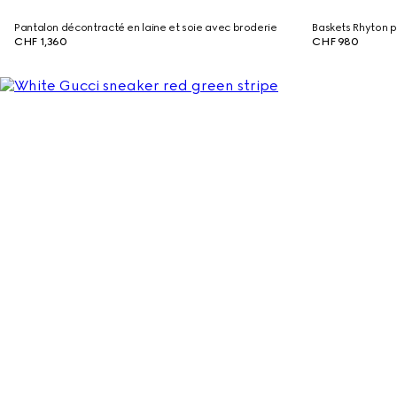
Pantalon décontracté en laine et soie avec broderie
Baskets Rhyton
CHF 1,360
CHF 980