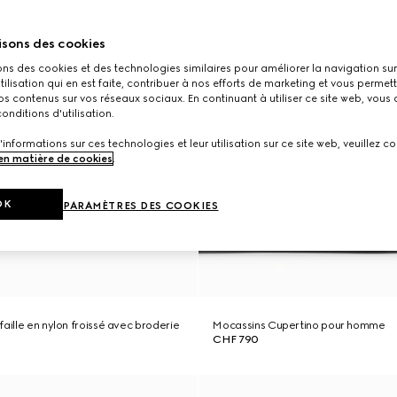
isons des cookies
ons des cookies et des technologies similaires pour améliorer la navigation sur 
utilisation qui en est faite, contribuer à nos efforts de marketing et vous permet
s contenus sur vos réseaux sociaux. En continuant à utiliser ce site web, vous
onditions d'utilisation.
'informations sur ces technologies et leur utilisation sur ce site web, veuillez co
 en matière de cookies
.
OK
PARAMÈTRES DES COOKIES
aille en nylon froissé avec broderie
Mocassins Cupertino pour homme
CHF 790