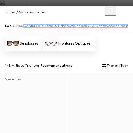
Femme
Accessoires Femme
LUNETTES
Ceintures
Foulards & Écharpes
Chapeaux & Gants
Accessoires pou
Sunglasses
Montures Optiques
148 Articles
Trier par
Recommandations
Trier et filtrer
Nouveautés