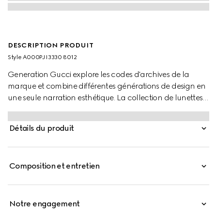
DESCRIPTION PRODUIT
Style ‎A000PJ I3330 8012
Generation Gucci explore les codes d'archives de la
marque et combine différentes générations de design en
une seule narration esthétique. La collection de lunettes
réinterprète des formes à la mode à travers un savoir-faire
complexe sur ce style.
Détails du produit
Composition et entretien
Notre engagement