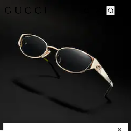
1
/
6